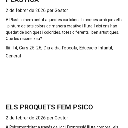
2 de febrer de 2026
per
Gestor
A Plàstica hem pintat aquestes cartolines blanques amb pinzells
i pintura de tots colors de manera creativa i lliure. I així ens han
quedat de boniques i colorides, totes diferents i ben artístiques.
Què les reconeixeu?
Categories
I4
,
Curs 25-26
,
Dia a dia l'escola
,
Educació Infantil
,
General
ELS PROQUETS FEM PSICO
2 de febrer de 2026
per
Gestor
A Psicomotricitat a través del joc i l’expressió lliure corporal, els