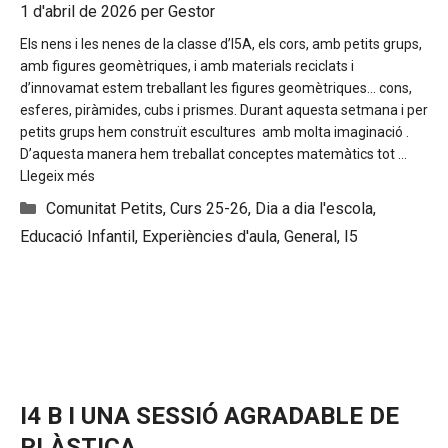
1 d'abril de 2026
per
Gestor
Els nens i les nenes de la classe d’I5A, els cors, amb petits grups,
amb figures geomètriques, i amb materials reciclats i
d’innovamat estem treballant les figures geomètriques… cons,
esferes, piràmides, cubs i prismes. Durant aquesta setmana i per
petits grups hem construït escultures amb molta imaginació .
D’aquesta manera hem treballat conceptes matemàtics tot …
Llegeix més
Categories
Comunitat Petits
,
Curs 25-26
,
Dia a dia l'escola
,
Educació Infantil
,
Experiències d'aula
,
General
,
I5
I4 B I UNA SESSIÓ AGRADABLE DE
PLÀSTICA