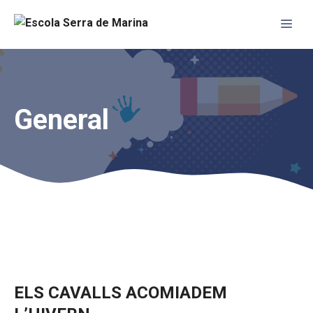
Vés
Me
al
contingut
General
ELS CAVALLS ACOMIADEM