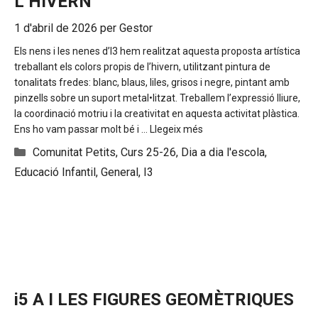
L’HIVERN
1 d'abril de 2026
per
Gestor
Els nens i les nenes d’I3 hem realitzat aquesta proposta artística
treballant els colors propis de l’hivern, utilitzant pintura de
tonalitats fredes: blanc, blaus, liles, grisos i negre, pintant amb
pinzells sobre un suport metal•litzat. Treballem l’expressió lliure,
la coordinació motriu i la creativitat en aquesta activitat plàstica.
Ens ho vam passar molt bé i …
Llegeix més
Categories
Comunitat Petits
,
Curs 25-26
,
Dia a dia l'escola
,
Educació Infantil
,
General
,
I3
i5 A I LES FIGURES GEOMÈTRIQUES