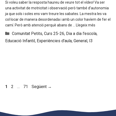
Si voleu saber la resposta haureu de veure tot el vídeo! Va ser
una activitat de motricitat i observació però també d’autonomia
ja que sols i soles ens vam treure les sabates. La mestra les va
col·locar de manera desordenada i amb un color havíem de fer el
camí. Però amb atenció perquè abans de …
Llegeix més
Categories
Comunitat Petits
,
Curs 25-26
,
Dia a dia l'escola
,
Educació Infantil
,
Experiències d'aula
,
General
,
I3
Pàgina
Pàgina
Pàgina
1
2
…
71
Següent
→