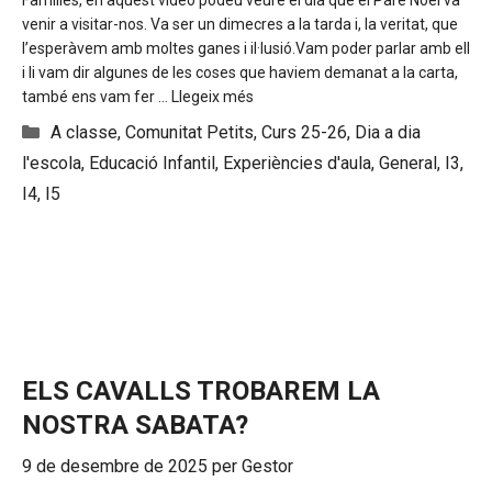
Famílies, en aquest vídeo podeu veure el dia que el Pare Noel va
venir a visitar-nos. Va ser un dimecres a la tarda i, la veritat, que
l’esperàvem amb moltes ganes i il·lusió.Vam poder parlar amb ell
i li vam dir algunes de les coses que haviem demanat a la carta,
també ens vam fer …
Llegeix més
Categories
A classe
,
Comunitat Petits
,
Curs 25-26
,
Dia a dia
l'escola
,
Educació Infantil
,
Experiències d'aula
,
General
,
I3
,
I4
,
I5
ELS CAVALLS TROBAREM LA
NOSTRA SABATA?
9 de desembre de 2025
per
Gestor