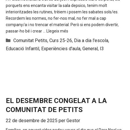
porquets ens encanta visitar la sala depsico, tenim molt
interioritzades les rutines, trèiem i posem les sabates sols/es.
Recordem les normes, no fer-nos mal, no fer mal a cap
company/a i no trencar el material. Però si ens podem divertir,
passar-ho bé i crear …
Llegeix més
Categories
Comunitat Petits
,
Curs 25-26
,
Dia a dia l'escola
,
Educació Infantil
,
Experiències d'aula
,
General
,
I3
EL DESEMBRE CONGELAT A LA
COMUNITAT DE PETITS
22 de desembre de 2025
per
Gestor