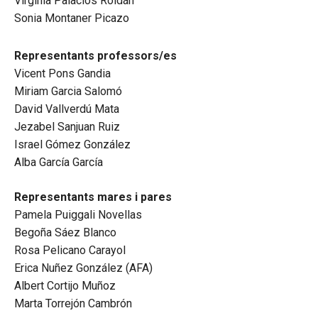
Virginia Palacios Roldán
Sonia Montaner Picazo
Representants professors/es
Vicent Pons Gandia
Miriam Garcia Salomó
David Vallverdú Mata
Jezabel Sanjuan Ruiz
Israel Gómez González
Alba García García
Representants mares i pares
Pamela Puiggali Novellas
Begoña Sáez Blanco
Rosa Pelicano Carayol
Erica Nuñez González (AFA)
Albert Cortijo Muñoz
Marta Torrejón Cambrón