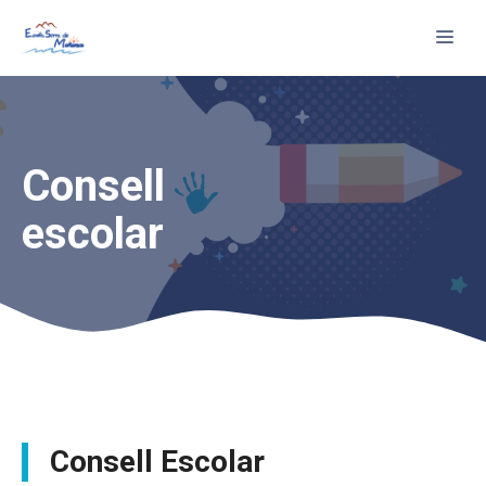
Vés
Me
al
contingut
Consell
escolar
Consell Escolar