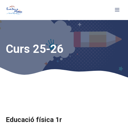
Vés
Me
al
contingut
Curs 25-26
Educació física 1r