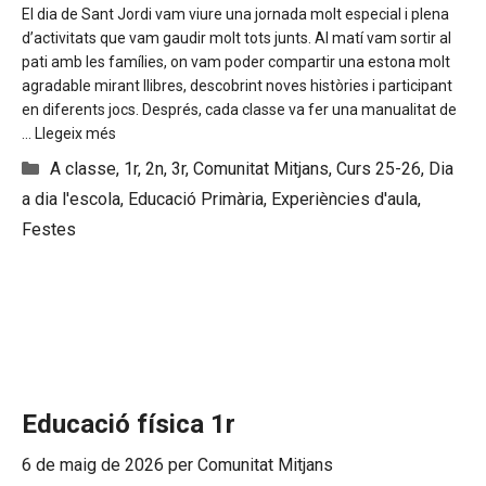
El dia de Sant Jordi vam viure una jornada molt especial i plena
d’activitats que vam gaudir molt tots junts. Al matí vam sortir al
pati amb les famílies, on vam poder compartir una estona molt
agradable mirant llibres, descobrint noves històries i participant
en diferents jocs. Després, cada classe va fer una manualitat de
…
Llegeix més
Categories
A classe
,
1r
,
2n
,
3r
,
Comunitat Mitjans
,
Curs 25-26
,
Dia
a dia l'escola
,
Educació Primària
,
Experiències d'aula
,
Festes
Educació física 1r
6 de maig de 2026
per
Comunitat Mitjans