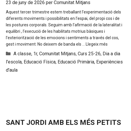
23 de juny de 2026
per
Comunitat Mitjans
Aquest tercer trimestre estem treballant l’experimentació dels
diferents moviments i possibilitats en l’espai, del propi cos i de
les postures corporals. Seguim amb l’afirmació de la lateralitat i
equilibri , l’execució de les habilitats motrius bàsiques i
l’exteriorització de les emocions i sentiments a través del cos,
gest i moviment. No deixem de banda els …
Llegeix més
Categories
A classe
,
1r
,
Comunitat Mitjans
,
Curs 25-26
,
Dia a dia
l'escola
,
Educació Física
,
Educació Primària
,
Experiències
d'aula
SANT JORDI AMB ELS MÉS PETITS