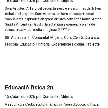
16 d'abril de 2026
per
Comunitat Mitjans
Som Artistes! Al llarg del segon trimestre els alumnes de 1r hem
treballat el projecte Som Artistes, on hem descobert i creat
manualitats inspirades en grans artistes com Frida Kahlo, Antoni
Gaudí i Vincent van Gogh. Ha estat una experiència plena de
colors, creativitat i molta imaginació! ????✨
Categories
A classe
,
1r
,
Comunitat Mitjans
,
Curs 25-26
,
Dia a dia
l'escola
,
Educació Primària
,
Experiències d'aula
,
Projecte
Educació física 2n
15 d'abril de 2026
per
Comunitat Mitjans
A segon curs d’educació primària, dins l’àrea d’Educació Física,