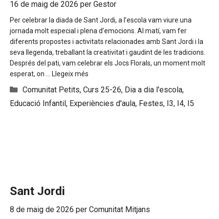
16 de maig de 2026
per
Gestor
Per celebrar la diada de Sant Jordi, a l’escola vam viure una
jornada molt especial i plena d’emocions. Al matí, vam fer
diferents propostes i activitats relacionades amb Sant Jordi i la
seva llegenda, treballant la creativitat i gaudint de les tradicions.
Després del pati, vam celebrar els Jocs Florals, un moment molt
esperat, on …
Llegeix més
Categories
Comunitat Petits
,
Curs 25-26
,
Dia a dia l'escola
,
Educació Infantil
,
Experiències d'aula
,
Festes
,
I3
,
I4
,
I5
Sant Jordi
8 de maig de 2026
per
Comunitat Mitjans