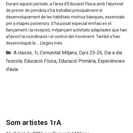
Durant aquest període, a l’àrea d’Educació Física amb l’alumnat
de primer de primària s’ha treballat principalment el
desenvolupament de les habilitats motrius bàsiques, essencials
per a etapes posteriors. S’ha posat especial èmfasi en el
llançament i la recepció, mitjançant activitats adaptades que han
afavorit la coordinació i el control del moviment. També s’han
desenvolupat la …
Llegeix més
Categories
A classe
,
1r
,
Comunitat Mitjans
,
Curs 25-26
,
Dia a dia
l'escola
,
Educació Física
,
Educació Primària
,
Experiències
d'aula
Som artistes 1rA