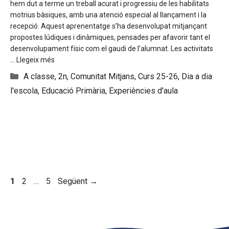
hem dut a terme un treball acurat i progressiu de les habilitats
motrius bàsiques, amb una atenció especial al llançament i la
recepció. Aquest aprenentatge s’ha desenvolupat mitjançant
propostes lúdiques i dinàmiques, pensades per afavorir tant el
desenvolupament físic com el gaudi de l’alumnat. Les activitats
…
Llegeix més
Categories
A classe
,
2n
,
Comunitat Mitjans
,
Curs 25-26
,
Dia a dia
l'escola
,
Educació Primària
,
Experiències d'aula
Pàgina
Pàgina
Pàgina
1
2
…
5
Següent
→