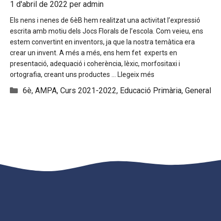
1 d'abril de 2022
per
admin
Els nens i nenes de 6èB hem realitzat una activitat l’expressió
escrita amb motiu dels Jocs Florals de l’escola. Com veieu, ens
estem convertint en inventors, ja que la nostra temàtica era
crear un invent. A més a més, ens hem fet experts en
presentació, adequació i coherència, lèxic, morfositaxi i
ortografia, creant uns productes …
Llegeix més
Categories
6è
,
AMPA
,
Curs 2021-2022
,
Educació Primària
,
General