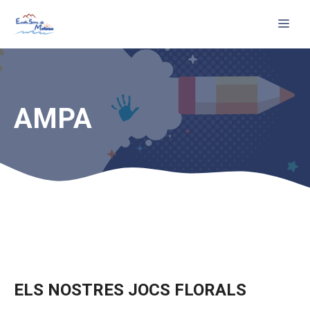
Vés
Me
al
contingut
AMPA
ELS NOSTRES JOCS FLORALS