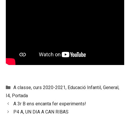
Categories
A classe
,
curs 2020-2021
,
Educació Infantil
,
General
,
I4
,
Portada
A 3r B ens encanta fer experiments!
P4 A, UN DIA A CAN RIBAS