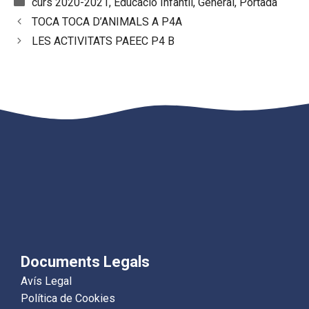
Categories
curs 2020-2021
,
Educació Infantil
,
General
,
Portada
TOCA TOCA D’ANIMALS A P4A
LES ACTIVITATS PAEEC P4 B
Documents Legals
Avís Legal
Política de Cookies