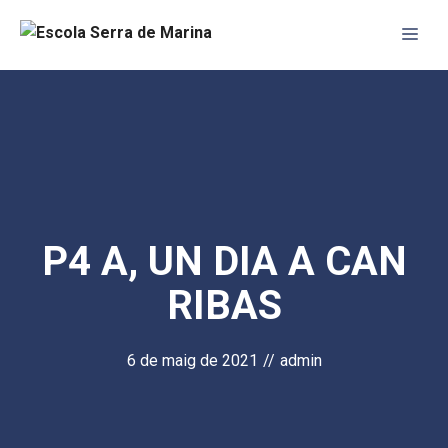
Vés
Me
al
contingut
P4 A, UN DIA A CAN
RIBAS
6 de maig de 2021
//
admin