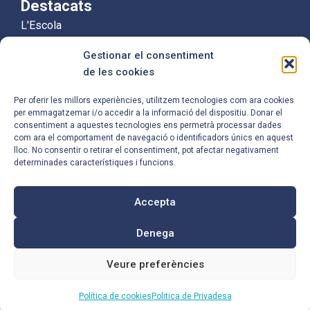
Destacats
L'Escola
Educació Infantil
Gestionar el consentiment
Educació Primària
de les cookies
Equip Humà
Per oferir les millors experiències, utilitzem tecnologies com ara cookies
per emmagatzemar i/o accedir a la informació del dispositiu. Donar el
Contacte
consentiment a aquestes tecnologies ens permetrà processar dades
com ara el comportament de navegació o identificadors únics en aquest
Carrer de Mossèn Camil Rosell, 96,
lloc. No consentir o retirar el consentiment, pot afectar negativament
08921 Santa Coloma de Gramenet,
determinades característiques i funcions.
Barcelona
Accepta
933 86 66 67
Denega
a8045574@xtec.cat
Veure preferències
Política de cookies
Politica de Privadesa
© 2026 - Escola Serra de Marina