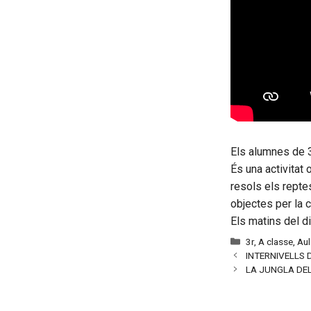
Els alumnes de 3
És una activitat
resols els repte
objectes per la c
Els matins del d
Categories
3r
,
A classe
,
Aul
INTERNIVELLS 
LA JUNGLA DEL