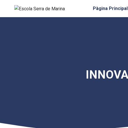
Vés
Pàgina Principal
al
contingut
INNOVA