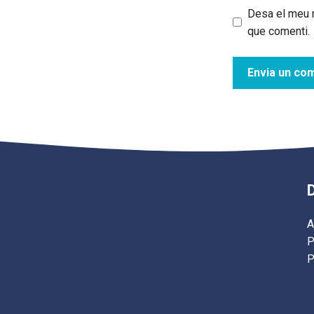
Desa el meu n
que comenti.
A
P
P