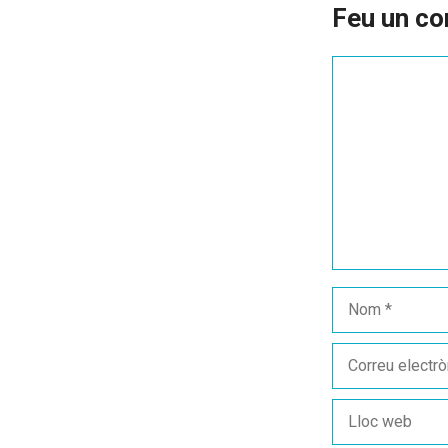
Feu un co
Comentari
Nom
Correu
electrònic
Lloc
web