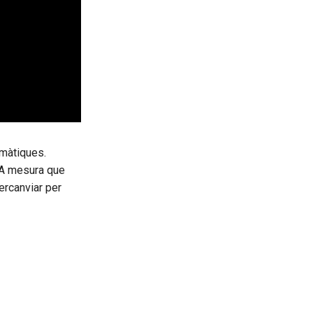
emàtiques.
. A mesura que
ercanviar per