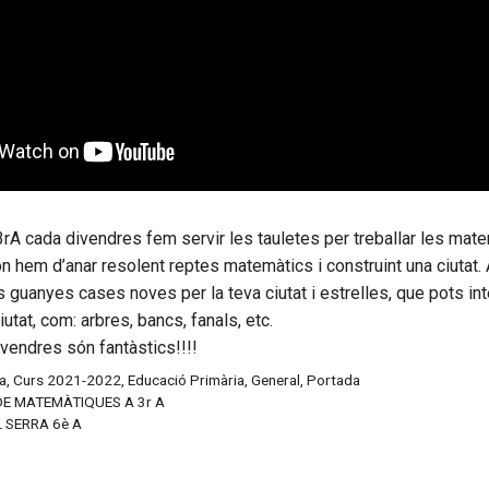
rA cada divendres fem servir les tauletes per treballar les mat
 on hem d’anar resolent reptes matemàtics i construint una ciutat
s guanyes cases noves per la teva ciutat i estrelles, que pots int
iutat, com: arbres, bancs, fanals, etc.
ivendres són fantàstics!!!!
a
,
Curs 2021-2022
,
Educació Primària
,
General
,
Portada
DE MATEMÀTIQUES A 3r A
 SERRA 6è A