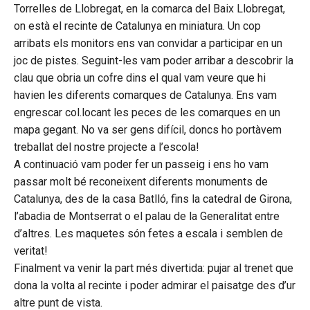
Torrelles de Llobregat, en la comarca del Baix Llobregat,
on està el recinte de Catalunya en miniatura. Un cop
arribats els monitors ens van convidar a participar en un
joc de pistes. Seguint-les vam poder arribar a descobrir la
clau que obria un cofre dins el qual vam veure que hi
havien les diferents comarques de Catalunya. Ens vam
engrescar col.locant les peces de les comarques en un
mapa gegant. No va ser gens difícil, doncs ho portàvem
treballat del nostre projecte a l’escola!
A continuació vam poder fer un passeig i ens ho vam
passar molt bé reconeixent diferents monuments de
Catalunya, des de la casa Batlló, fins la catedral de Girona,
l’abadia de Montserrat o el palau de la Generalitat entre
d’altres. Les maquetes són fetes a escala i semblen de
veritat!
Finalment va venir la part més divertida: pujar al trenet que
dona la volta al recinte i poder admirar el paisatge des d’ur
altre punt de vista.