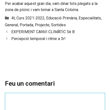
Per acabar aquest gran dia, vam dinar tots plegats a la
zona de pícnic i vam tornar a Santa Coloma.
Categories
4t
,
Curs 2021-2022
,
Educació Primària
,
Especialitats
,
General
,
Portada
,
Projecte
,
Sortides
EXPERIMENT CANVI CLIMÀTIC 5è B
Percepció temporal i ritme a 3r!
Feu un comentari
Comentari