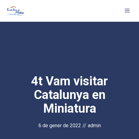
Vés
Me
al
contingut
4t Vam visitar
Catalunya en
Miniatura
6 de gener de 2022
//
admin