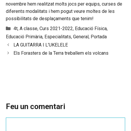
novembre hem realitzat molts jocs per equips, curses de
diferents modalitats i hem pogut veure moltes de les
possibilitats de desplaçaments que tenim!
Categories
4t
,
A classe
,
Curs 2021-2022
,
Educació Física
,
Educació Primària
,
Especialitats
,
General
,
Portada
LA GUITARRA I L’UKELELE
Els Forasters de la Terra treballem els volcans
Feu un comentari
Comentari