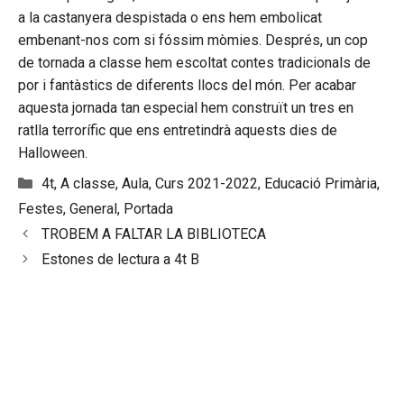
a la castanyera despistada o ens hem embolicat
embenant-nos com si fóssim mòmies. Després, un cop
de tornada a classe hem escoltat contes tradicionals de
por i fantàstics de diferents llocs del món. Per acabar
aquesta jornada tan especial hem construït un tres en
ratlla terrorífic que ens entretindrà aquests dies de
Halloween.
Categories
4t
,
A classe
,
Aula
,
Curs 2021-2022
,
Educació Primària
,
Festes
,
General
,
Portada
TROBEM A FALTAR LA BIBLIOTECA
Estones de lectura a 4t B