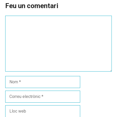
Feu un comentari
Comentari
Nom
Correu
electrònic
Lloc
web