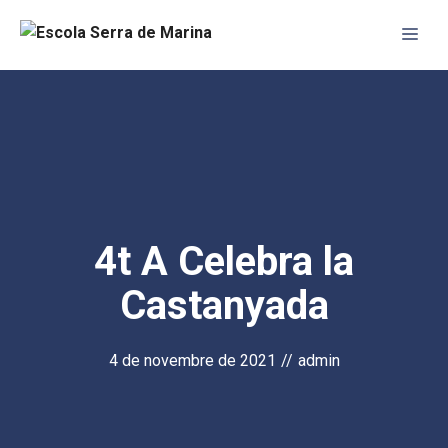
Vés
Me
al
contingut
4t A Celebra la
Castanyada
4 de novembre de 2021
//
admin