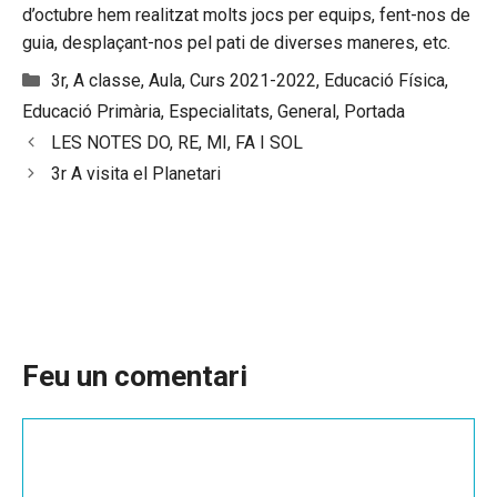
d’octubre hem realitzat molts jocs per equips, fent-nos de
guia, desplaçant-nos pel pati de diverses maneres, etc.
Categories
3r
,
A classe
,
Aula
,
Curs 2021-2022
,
Educació Física
,
Educació Primària
,
Especialitats
,
General
,
Portada
LES NOTES DO, RE, MI, FA I SOL
3r A visita el Planetari
Feu un comentari
Comentari