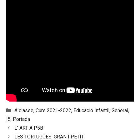
Categories
A classe
,
Curs 2021-2022
,
Educació Infantil
,
General
,
I5
,
Portada
L’ ART A P5B
LES TORTUGUES: GRAN I PETIT