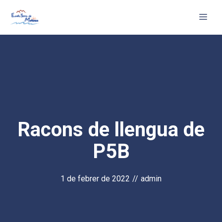
Vés
Me
al
contingut
Racons de llengua de
P5B
1 de febrer de 2022
//
admin