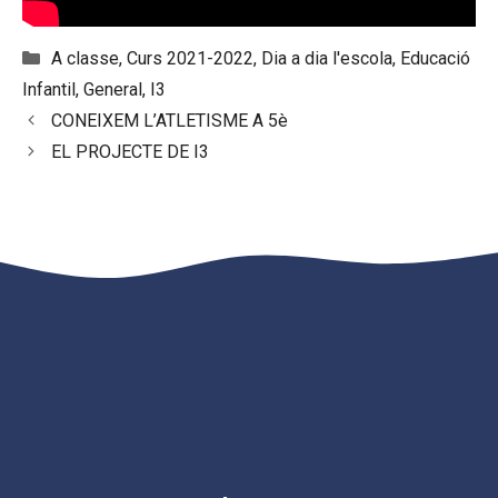
Categories
A classe
,
Curs 2021-2022
,
Dia a dia l'escola
,
Educació
Infantil
,
General
,
I3
CONEIXEM L’ATLETISME A 5è
EL PROJECTE DE I3