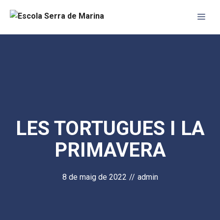
Vés
Me
al
contingut
LES TORTUGUES I LA
PRIMAVERA
8 de maig de 2022
//
admin