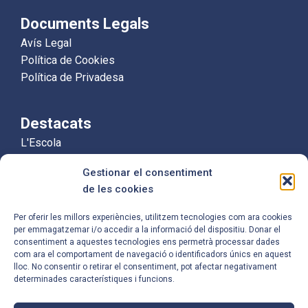
Documents Legals
Avís Legal
Política de Cookies
Política de Privadesa
Destacats
L'Escola
Educació Infantil
Gestionar el consentiment
Educació Primària
de les cookies
Equip Humà
Per oferir les millors experiències, utilitzem tecnologies com ara cookies
per emmagatzemar i/o accedir a la informació del dispositiu. Donar el
Contacte
consentiment a aquestes tecnologies ens permetrà processar dades
com ara el comportament de navegació o identificadors únics en aquest
Carrer de Mossèn Camil Rosell, 96,
lloc. No consentir o retirar el consentiment, pot afectar negativament
08921 Santa Coloma de Gramenet,
determinades característiques i funcions.
Barcelona