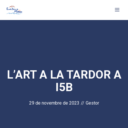
Vés
Me
al
contingut
L’ART A LA TARDOR A
I5B
29 de novembre de 2023
//
Gestor