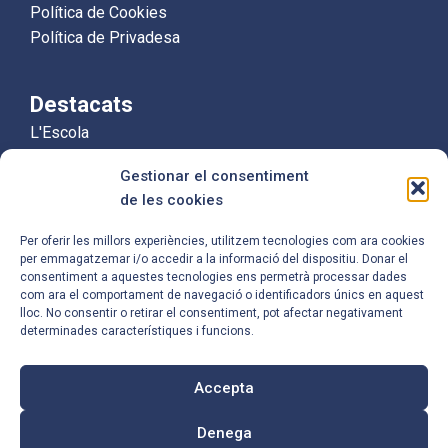
Política de Cookies
Política de Privadesa
Destacats
L'Escola
Educació Infantil
Gestionar el consentiment
Educació Primària
de les cookies
Equip Humà
Per oferir les millors experiències, utilitzem tecnologies com ara cookies
per emmagatzemar i/o accedir a la informació del dispositiu. Donar el
Contacte
consentiment a aquestes tecnologies ens permetrà processar dades
com ara el comportament de navegació o identificadors únics en aquest
Carrer de Mossèn Camil Rosell, 96,
lloc. No consentir o retirar el consentiment, pot afectar negativament
08921 Santa Coloma de Gramenet,
determinades característiques i funcions.
Barcelona
Accepta
933 86 66 67
Denega