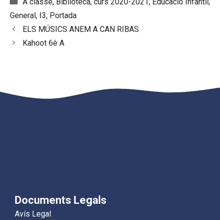
Categories
A classe
,
Biblioteca
,
curs 2020-2021
,
Educació Infantil
,
General
,
I3
,
Portada
ELS MÚSICS ANEM A CAN RIBAS
Kahoot 6è A
Documents Legals
Avís Legal