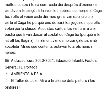
moltes coses i feina com: cada dia després d’esmorzar
cantàvem la cançó i li tiraven les sobres de menjar al Caga
tió, i ells el veien cada dia més gros, van escriure una
carta al Caga tió perquè ens deixarà les joguines que ells
volen per la classe. Aquestes cartes les van tirar a una
bústia que li van deixar al costat del Caga tió (perquè a la
nit ell les llegiria) i finalment van esmorzar galetes amb
xocolata. Mireu que contents estaven tots els nens i
nenes.
Categories
A classe
,
curs 2020-2021
,
Educació Infantil
,
Festes
,
General
,
I3
,
Portada
AMBIENTS A P3 A
El Taller de Joan Miró a la classe dels pintors i les
pintores!