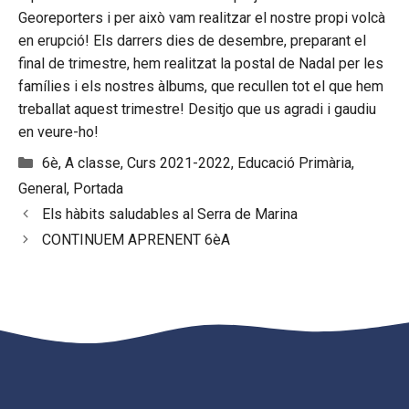
Georeporters i per això vam realitzar el nostre propi volcà
en erupció! Els darrers dies de desembre, preparant el
final de trimestre, hem realitzat la postal de Nadal per les
famílies i els nostres àlbums, que recullen tot el que hem
treballat aquest trimestre! Desitjo que us agradi i gaudiu
en veure-ho!
Categories
6è
,
A classe
,
Curs 2021-2022
,
Educació Primària
,
General
,
Portada
Els hàbits saludables al Serra de Marina
CONTINUEM APRENENT 6èA