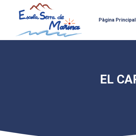
Vés
al
contingut
Pàgina Principal
EL CA