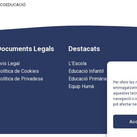
E COEDUCACIÓ
Documents Legals
Destacats
vís Legal
L'Escola
olítica de Cookies
Educació Infantil
olítica de Privadesa
Educació Primària
Per oferir les
Equip Humà
emmagatzemar 
aquestes tec
navegació o id
pot afectar n
Ac