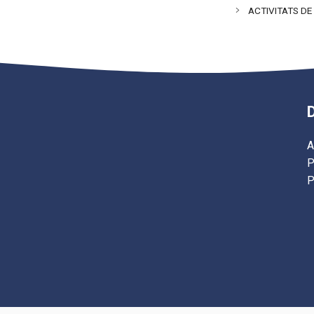
ACTIVITATS D
A
P
P