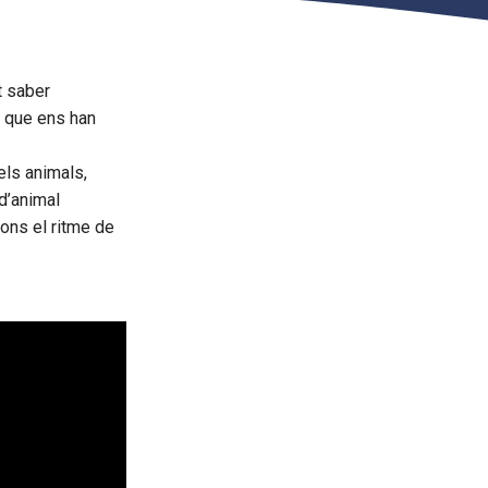
t saber
s que ens han
 els animals,
d’animal
ons el ritme de