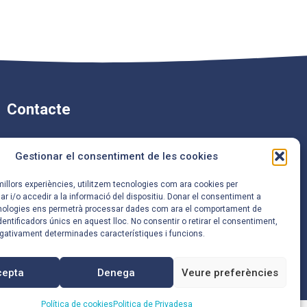
Contacte
Carrer de Mossèn Camil
Gestionar el consentiment de les cookies
Rosell, 96,
08921 Santa Coloma de
 millors experiències, utilitzem tecnologies com ara cookies per
Gramenet, Barcelona
i/o accedir a la informació del dispositiu. Donar el consentiment a
nologies ens permetrà processar dades com ara el comportament de
entificadors únics en aquest lloc. No consentir o retirar el consentiment,
933 86 66 67
egativament determinades característiques i funcions.
a8045574@xtec.cat
cepta
Denega
Veure preferències
Política de cookies
Politica de Privadesa