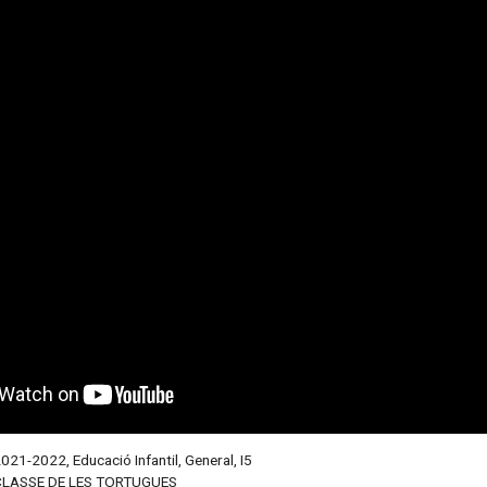
2021-2022
,
Educació Infantil
,
General
,
I5
CLASSE DE LES TORTUGUES