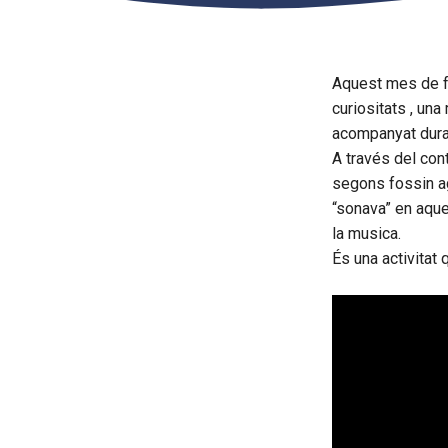
Aquest mes de fe
curiositats , un
acompanyat durant 
A través del cont
segons fossin ag
“sonava” en aque
la musica.
És una activitat