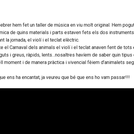
brer hem fet un taller de música en viu molt original. Hem pogu
a mica de quins materials i parts estaven fets els dos instrument
la jornada, el violí i el teclat elèctric.
e el Carnaval dels animals el violí i el teclat anaven fent de tots
uts i greus, ràpids, lents…nosaltres havíem de saber quin tipus 
ll moment i de manera pràctica i vivencial fèiem d’animalets seg
 que ens ha encantat, ja veureu que bé que ens ho vam passar!!!