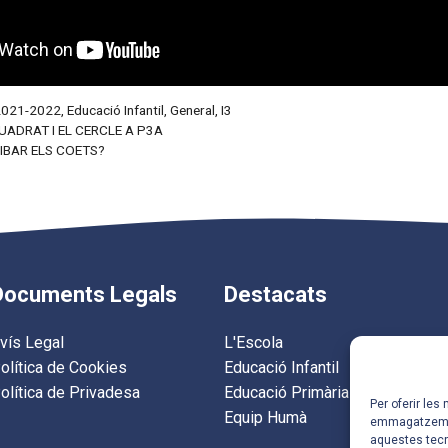
2021-2022
,
Educació Infantil
,
General
,
I3
ADRAT I EL CERCLE A P3A
IBAR ELS COETS?
Documents Legals
Destacats
vís Legal
L'Escola
olítica de Cookies
Educació Infantil
olítica de Privadesa
Educació Primària
Per oferir les
Equip Humà
emmagatzemar 
aquestes tec