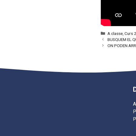
Categories
A classe
,
Curs 
BUSQUEM EL QU
ON PODEN ARR
A
P
P