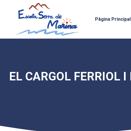
Vés
al
contingut
Pàgina Principal
EL CARGOL FERRIOL I