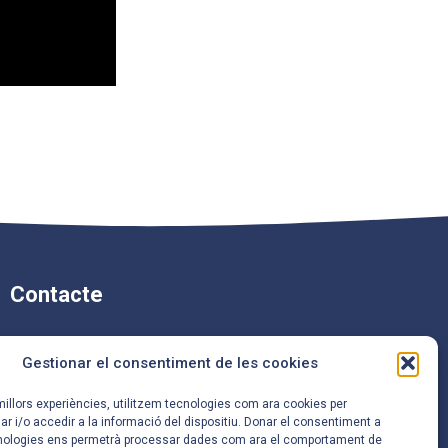
Contacte
Carrer de Mossèn Camil
Gestionar el consentiment de les cookies
Rosell, 96,
08921 Santa Coloma de
 millors experiències, utilitzem tecnologies com ara cookies per
Gramenet, Barcelona
i/o accedir a la informació del dispositiu. Donar el consentiment a
nologies ens permetrà processar dades com ara el comportament de