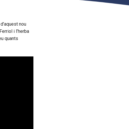
 d’aquest nou
erriol i l’herba
beu quants