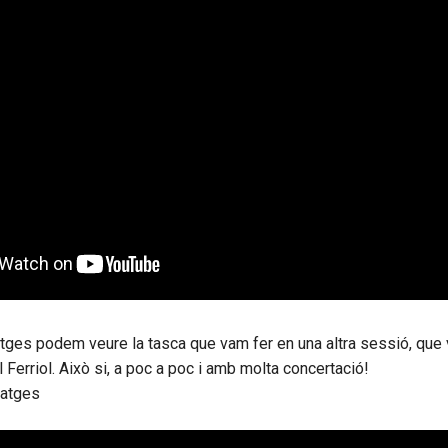
ges podem veure la tasca que vam fer en una altra sessió, que v
 Ferriol. Això si, a poc a poc i amb molta concertació!
matges