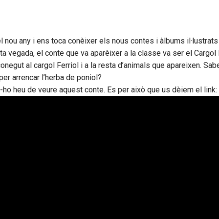
nou any i ens toca conèixer els nous contes i àlbums il·lustrats
a vegada, el conte que va aparèixer a la classe va ser el Cargol F
onegut al cargol Ferriol i a la resta d’animals que apareixen. Sa
per arrencar l’herba de poniol?
ho heu de veure aquest conte. Es per això que us dèiem el link: