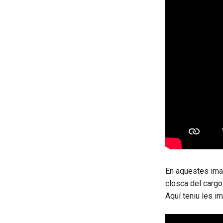
En aquestes imat
closca del cargol
Aquí teniu les i