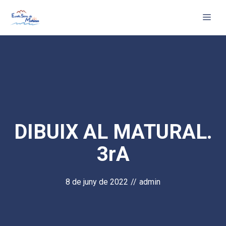
Vés
Me
al
contingut
DIBUIX AL MATURAL.
3rA
8 de juny de 2022
//
admin