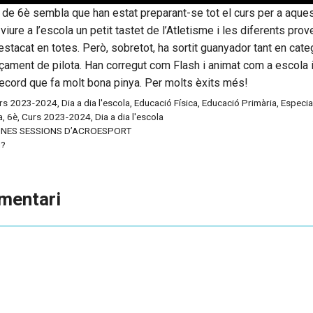
 de 6è sembla que han estat preparant-se tot el curs per a aques
iure a l’escola un petit tastet de l’Atletisme i les diferents prov
estacat en totes. Però, sobretot, ha sortit guanyador tant en cate
çament de pilota. Han corregut com Flash i animat com a escola 
record que fa molt bona pinya. Per molts èxits més!
rs 2023-2024
,
Dia a dia l'escola
,
Educació Física
,
Educació Primària
,
Especia
a
,
6è
,
Curs 2023-2024
,
Dia a dia l'escola
UNES SESSIONS D’ACROESPORT
M?
mentari