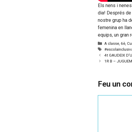
Els nens i nenes
dia! Després de v
nostre grup ha d
femenina en llan
equips, un gran 
Categories
A classe
,
6è
,
Cu
Etiquetes
#escolainclusiv
4t GAUDEIX D’
1R B – JUGUE
Feu un co
Comentari