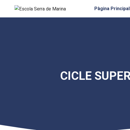
Vés
Pàgina Principal
al
contingut
CICLE SUPER