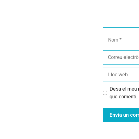
Nom
Correu
electrònic
Lloc
web
Desa el meu n
que comenti.