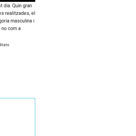
t dia. Quin gran
es realitzades, el
goria masculina i
i no com a
litats