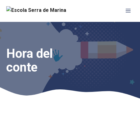
Vés
Me
al
contingut
Hora del
conte