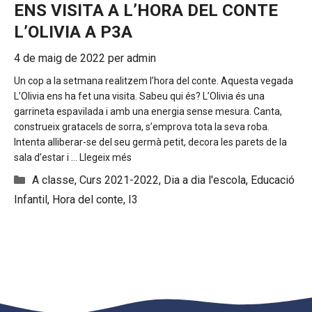
ENS VISITA A L’HORA DEL CONTE
L’OLIVIA A P3A
4 de maig de 2022
per
admin
Un cop a la setmana realitzem l’hora del conte. Aquesta vegada
L’Olivia ens ha fet una visita. Sabeu qui és? L’Olivia és una
garrineta espavilada i amb una energia sense mesura. Canta,
construeix gratacels de sorra, s’emprova tota la seva roba.
Intenta alliberar-se del seu germà petit, decora les parets de la
sala d’estar i …
Llegeix més
Categories
A classe
,
Curs 2021-2022
,
Dia a dia l'escola
,
Educació
Infantil
,
Hora del conte
,
I3