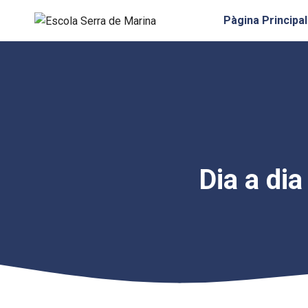
Vés
Pàgina Principal
al
contingut
Dia a dia