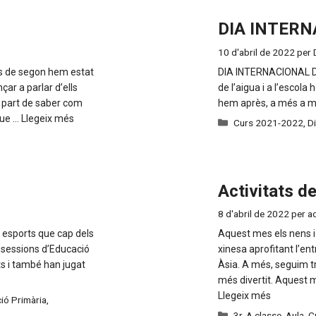
DIA INTERN
10 d'abril de 2022
per
 de segon hem estat
DIA INTERNACIONAL DE 
ar a parlar d’ells
de l’aigua i a l’escola
a part de saber com
hem après, a més a m
que …
Llegeix més
Categories
Curs 2021-2022
,
Di
Activitats d
8 d'abril de 2022
per
a
 esports que cap dels
Aquest mes els nens i
s sessions d’Educació
xinesa aprofitant l’en
s i també han jugat
Àsia. A més, seguim t
més divertit. Aquest m
Llegeix més
ió Primària
,
Categories
3r
,
A classe
,
Aula
,
C