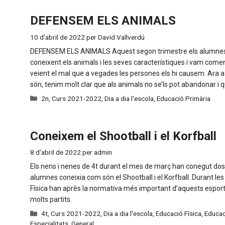
DEFENSEM ELS ANIMALS
10 d'abril de 2022
per
David Vallverdú
DEFENSEM ELS ANIMALS Aquest segon trimestre els alumnes
coneixent els animals i les seves característiques i vam començ
veient el mal que a vegades les persones els hi causem. Ara 
són, tenim molt clar que als animals no se’ls pot abandonar i 
Categories
2n
,
Curs 2021-2022
,
Dia a dia l'escola
,
Educació Primària
Coneixem el Shootball i el Korfball
8 d'abril de 2022
per
admin
Els nens i nenes de 4t durant el mes de març han conegut dos
alumnes coneixia com són el Shootball i el Korfball. Durant le
Física han après la normativa més important d’aquests esport
molts partits.
Categories
4t
,
Curs 2021-2022
,
Dia a dia l'escola
,
Educació Física
,
Educac
Especialitats
,
General