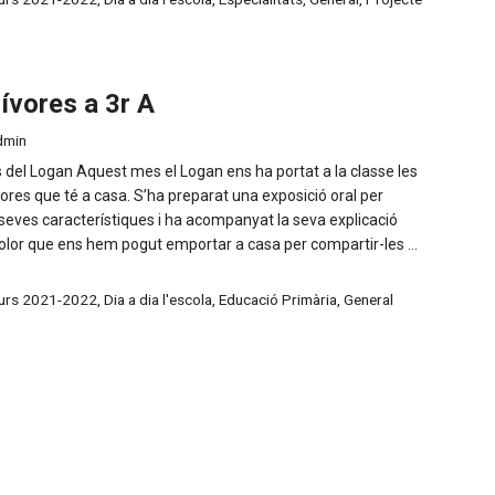
ívores a 3r A
dmin
 del Logan Aquest mes el Logan ens ha portat a la classe les
ores que té a casa. S’ha preparat una exposició oral per
 seves característiques i ha acompanyat la seva explicació
olor que ens hem pogut emportar a casa per compartir-les …
urs 2021-2022
,
Dia a dia l'escola
,
Educació Primària
,
General