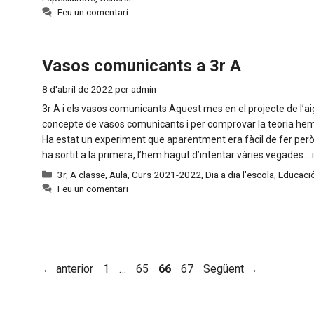
Feu un comentari
Vasos comunicants a 3r A
8 d'abril de 2022
per
admin
3r A i els vasos comunicants Aquest mes en el projecte de l’ai
concepte de vasos comunicants i per comprovar la teoria hem
Ha estat un experiment que aparentment era fàcil de fer però
ha sortit a la primera, l’hem hagut d’intentar vàries vegades….
Categories
3r
,
A classe
,
Aula
,
Curs 2021-2022
,
Dia a dia l'escola
,
Educació
Feu un comentari
Pàgina
Pàgina
Pàgina
Pàgina
←
anterior
1
…
65
66
67
Següent
→