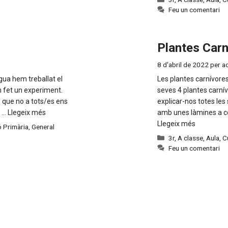
Feu un comentari
Plantes Carn
8 d'abril de 2022
per
a
gua hem treballat el
Les plantes carnívores
 fet un experiment.
seves 4 plantes carnív
 que no a tots/es ens
explicar-nos totes les
i …
Llegeix més
amb unes làmines a c
Llegeix més
 Primària
,
General
Categories
3r
,
A classe
,
Aula
,
C
Feu un comentari