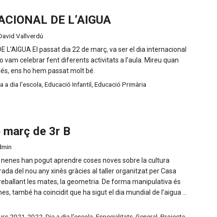
ACIONAL DE L’AIGUA
David Vallverdú
L’AIGUA El passat dia 22 de març, va ser el dia internacional
 ho vam celebrar fent diferents activitats a l’aula. Mireu quan
és, ens ho hem passat molt bé.
a a dia l'escola
,
Educació Infantil
,
Educació Primària
e març de 3r B
dmin
 nenes han pogut aprendre coses noves sobre la cultura
trada del nou any xinès gràcies al taller organitzat per Casa
reballant les mates, la geometria. De forma manipulativa és
es, també ha coincidit que ha sigut el dia mundial de l’aigua …
urs 2021-2022
,
Dia a dia l'escola
,
Especialitats
,
General
,
Projecte