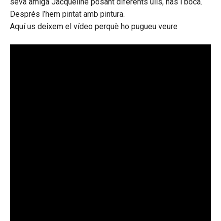
seva amiga Jacqueline posant diferents ulls, nas i boca.
Després l’hem pintat amb pintura.
Aquí us deixem el vídeo perquè ho pugueu veure