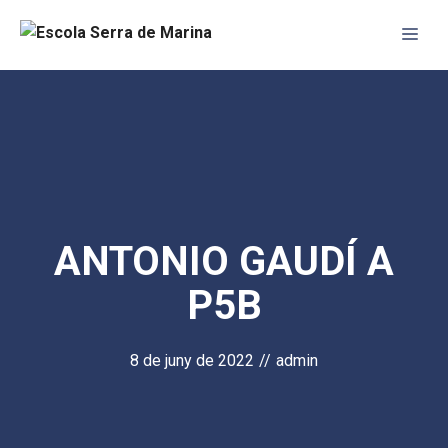
Vés
Me
al
contingut
ANTONIO GAUDÍ A
P5B
8 de juny de 2022
//
admin