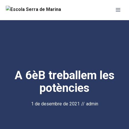
Vés
Me
al
contingut
A 6èB treballem les
potències
1 de desembre de 2021
//
admin