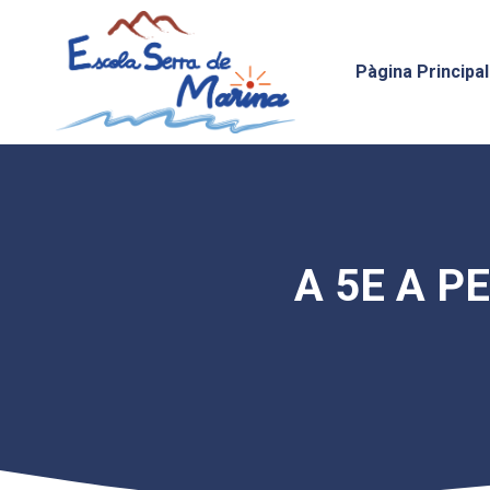
Vés
al
contingut
Pàgina Principal
A 5E A P