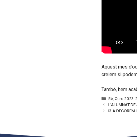
Aquest mes d’oc
creiem si podem 
També, hem acab
Categories
5è
,
Curs 2023-
L’ALUMNAT DE 
I3 A DECOREM 