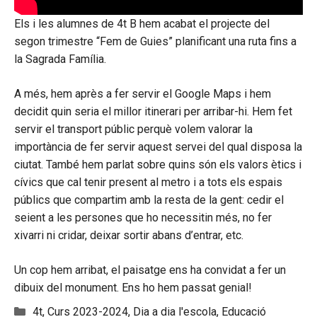
Els i les alumnes de 4t B hem acabat el projecte del
segon trimestre “Fem de Guies” planificant una ruta fins a
la Sagrada Família.
A més, hem après a fer servir el Google Maps i hem
decidit quin seria el millor itinerari per arribar-hi. Hem fet
servir el transport públic perquè volem valorar la
importància de fer servir aquest servei del qual disposa la
ciutat. També hem parlat sobre quins són els valors ètics i
cívics que cal tenir present al metro i a tots els espais
públics que compartim amb la resta de la gent: cedir el
seient a les persones que ho necessitin més, no fer
xivarri ni cridar, deixar sortir abans d’entrar, etc.
Un cop hem arribat, el paisatge ens ha convidat a fer un
dibuix del monument. Ens ho hem passat genial!
Categories
4t
,
Curs 2023-2024
,
Dia a dia l'escola
,
Educació