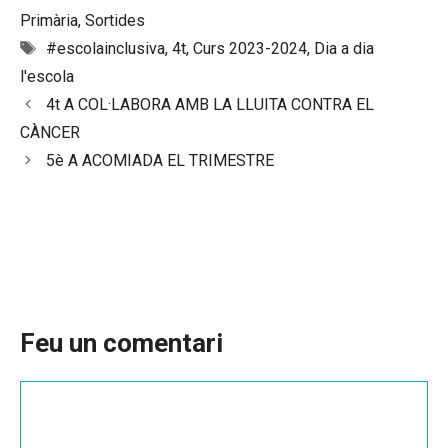
Primària
,
Sortides
Etiquetes
#escolainclusiva
,
4t
,
Curs 2023-2024
,
Dia a dia
l'escola
4t A COL·LABORA AMB LA LLUITA CONTRA EL
CÀNCER
5è A ACOMIADA EL TRIMESTRE
Feu un comentari
Comentari