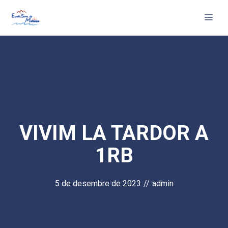
Vés
Me
al
contingut
VIVIM LA TARDOR A
1RB
5 de desembre de 2023
//
admin