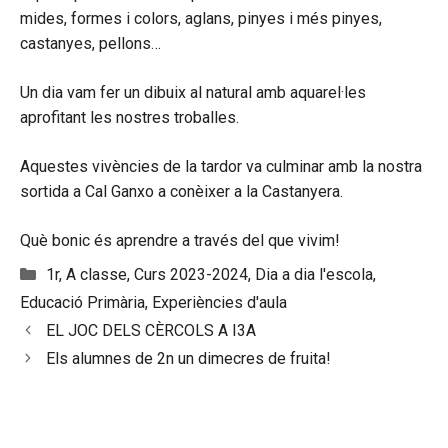
mides, formes i colors, aglans, pinyes i més pinyes,
castanyes, pellons…
Un dia vam fer un dibuix al natural amb aquarel·les
aprofitant les nostres troballes.
Aquestes vivències de la tardor va culminar amb la nostra
sortida a Cal Ganxo a conèixer a la Castanyera.
Què bonic és aprendre a través del que vivim!
Categories
1r
,
A classe
,
Curs 2023-2024
,
Dia a dia l'escola
,
Educació Primària
,
Experiències d'aula
EL JOC DELS CÈRCOLS A I3A
Els alumnes de 2n un dimecres de fruita!