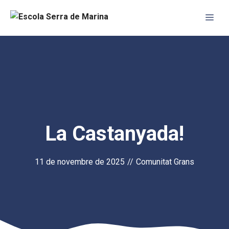
Vés
Me
al
contingut
La Castanyada!
11 de novembre de 2025
//
Comunitat Grans