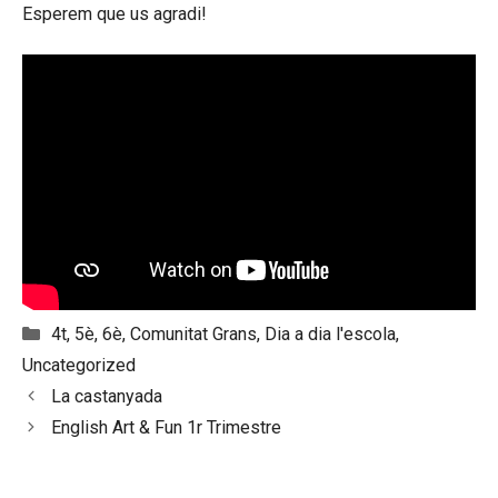
Esperem que us agradi!
Categories
4t
,
5è
,
6è
,
Comunitat Grans
,
Dia a dia l'escola
,
Uncategorized
La castanyada
English Art & Fun 1r Trimestre