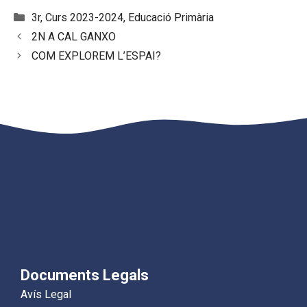
Categories
3r
,
Curs 2023-2024
,
Educació Primària
2N A CAL GANXO
COM EXPLOREM L’ESPAI?
Documents Legals
Avís Legal