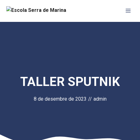
Vés
Me
al
contingut
TALLER SPUTNIK
8 de desembre de 2023
//
admin