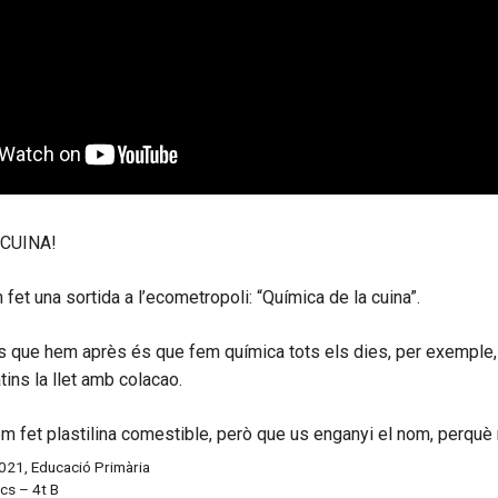
 CUINA!
et una sortida a l’ecometropoli: “Química de la cuina”.
s que hem après és que fem química tots els dies, per exemple
ins la llet amb colacao.
 fet plastilina comestible, però que us enganyi el nom, perquè 
2021
,
Educació Primària
cs – 4t B