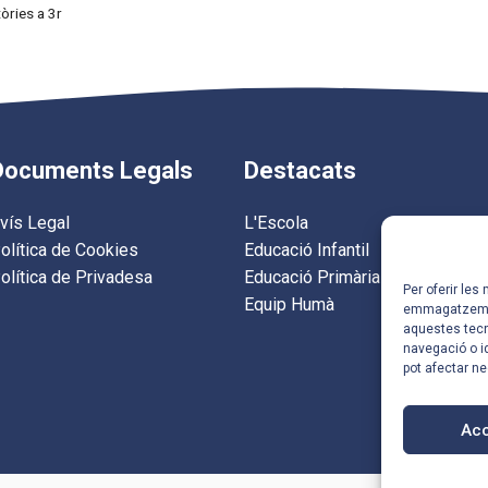
òries a 3r
Documents Legals
Destacats
vís Legal
L'Escola
olítica de Cookies
Educació Infantil
olítica de Privadesa
Educació Primària
Per oferir les
Equip Humà
emmagatzemar 
aquestes tec
navegació o id
pot afectar n
Ac