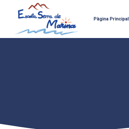
Vés
al
contingut
Pàgina Principal