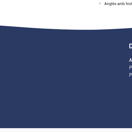
Anglès amb hist
A
P
P