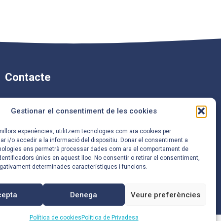
Contacte
Carrer de Mossèn Camil
Gestionar el consentiment de les cookies
Rosell, 96,
08921 Santa Coloma de
 millors experiències, utilitzem tecnologies com ara cookies per
Gramenet, Barcelona
i/o accedir a la informació del dispositiu. Donar el consentiment a
nologies ens permetrà processar dades com ara el comportament de
entificadors únics en aquest lloc. No consentir o retirar el consentiment,
933 86 66 67
egativament determinades característiques i funcions.
a8045574@xtec.cat
cepta
Denega
Veure preferències
Política de cookies
Politica de Privadesa