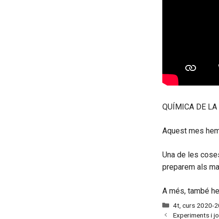
QUÍMICA DE LA
Aquest mes hem f
Una de les cose
preparem als mat
A més, també hem
Categories
4t
,
curs 2020-
Experiments i jo