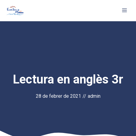
Vés
Me
al
contingut
Lectura en anglès 3r
28 de febrer de 2021
//
admin