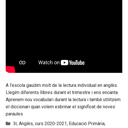
A l’escola gaudim molt de la lectura individual en anglès.
Llegim diferents llibres durant el trimestre i ens encanta.
Aprenem nou vocabulari durant la lectura i també utilitzem
el diccionari quan volem esbrinar el significat de noves
paraules.
Categories
3r
,
Anglès
,
curs 2020-2021
,
Educació Primària
,