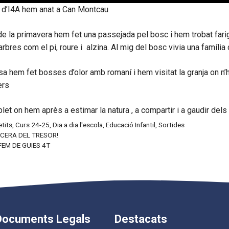
s d’I4A hem anat a Can Montcau
i de la primavera hem fet una passejada pel bosc i hem trobat farig
’arbres com el pi, roure i alzina. Al mig del bosc vivia una família
casa hem fet bosses d’olor amb romaní i hem visitat la granja on n’
ders
let on hem après a estimar la natura , a compartir i a gaudir de
tits
,
Curs 24-25
,
Dia a dia l'escola
,
Educació Infantil
,
Sortides
ACERA DEL TRESOR!
EM DE GUIES 4T
Documents Legals
Destacats