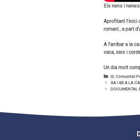
Els nens i nene
Aprofitant l’inic
romaní , a part d
A l’arribar a la 
vaca, xais i cor
Un dia molt comp
Categories
I3
,
Comunitat Pe
4A I 4B A LA C
DOCUMENTAL F