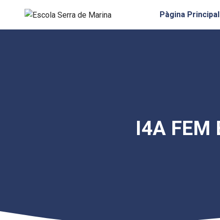
Vés
Pàgina Principal
al
contingut
I4A FEM