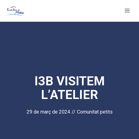
Vés
Me
al
contingut
I3B VISITEM
L’ATELIER
29 de març de 2024
//
Comunitat petits