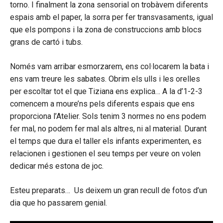
torno. I finalment la zona sensorial on trobàvem diferents
espais amb el paper, la sorra per fer transvasaments, igual
que els pompons i la zona de construccions amb blocs
grans de cartó i tubs.
Només vam arribar esmorzarem, ens col·locarem la bata i
ens vam treure les sabates. Obrim els ulls i les orelles
per escoltar tot el que Tiziana ens explica… A la d’1-2-3
comencem a moure’ns pels diferents espais que ens
proporciona l’Atelier. Sols tenim 3 normes no ens podem
fer mal, no podem fer mal als altres, ni al material. Durant
el temps que dura el taller els infants experimenten, es
relacionen i gestionen el seu temps per veure on volen
dedicar més estona de joc.
Esteu preparats… Us deixem un gran recull de fotos d’un
dia que ho passarem genial.