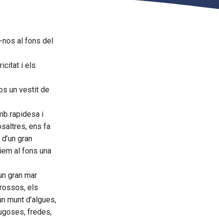
r-nos al fons del
citat i els
os un vestit de
mb rapidesa i
saltres, ens fa
 d’un gran
iem al fons una
 un gran mar
grossos, els
un munt d’algues,
rugoses, fredes,