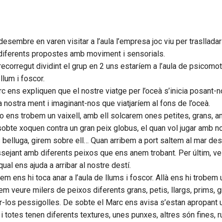
esembre en varen visitar a l’aula l’empresa joc viu per trasllada
diferents propostes amb moviment i sensorials.
corregut dividint el grup en 2 uns estaríem a l’aula de psicomotri
 llum i foscor.
rc ens expliquen que el nostre viatge per l’oceà s’inicia posant-n
a nostra ment i imaginant-nos que viatjaríem al fons de l’oceà.
co ens trobem un vaixell, amb ell solcarem ones petites, grans, a
obte xoquen contra un gran peix globus, el quan vol jugar amb no
 belluga, girem sobre ell… Quan arribem a port saltem al mar des
ejant amb diferents peixos que ens anem trobant. Per últim, ve
qual ens ajuda a arribar al nostre destí.
m ens hi toca anar a l’aula de llums i foscor. Allà ens hi trobem
em veure milers de peixos diferents grans, petis, llargs, prims, 
r-los pessigolles. De sobte el Marc ens avisa s’estan apropant 
i totes tenen diferents textures, unes punxes, altres són fines, 