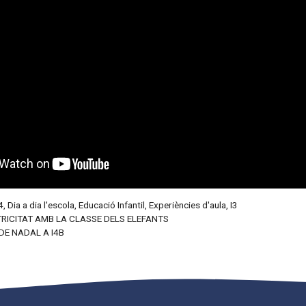
4
,
Dia a dia l'escola
,
Educació Infantil
,
Experiències d'aula
,
I3
RICITAT AMB LA CLASSE DELS ELEFANTS
 DE NADAL A I4B