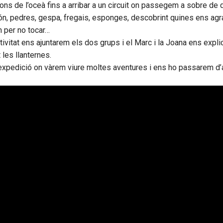
ons de l’oceà fins a arribar a un circuit on passegem a sobre de 
n, pedres, gespa, fregais, esponges, descobrint quines ens ag
 per no tocar…
activitat ens ajuntarem els dos grups i el Marc i la Joana ens expl
 les llanternes.
expedició on vàrem viure moltes aventures i ens ho passarem d’