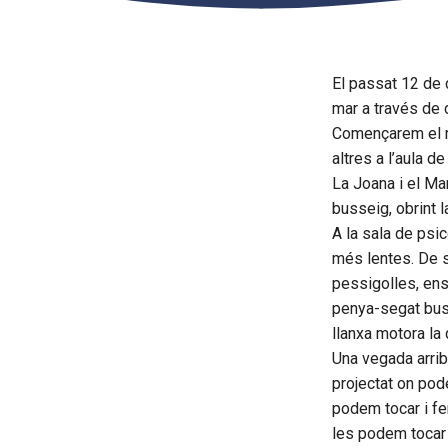
El passat 12 de d
mar a través de 
Començarem el re
altres a l’aula de
La Joana i el Ma
busseig, obrint l
A la sala de psi
més lentes. De s
pessigolles, ens
penya-segat buss
llanxa motora la 
Una vegada arribe
projectat on pod
podem tocar i fe
les podem tocar 