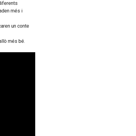
diferents
raden més i
icaren un conte
allò més bé.