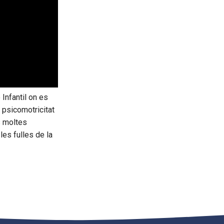
 Infantil on es
la psicomotricitat
s moltes
es fulles de la