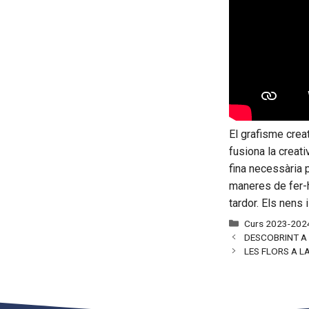
El grafisme creat
fusiona la creativ
fina necessària 
maneres de fer-h
tardor. Els nens
Categories
Curs 2023-202
DESCOBRINT A 
LES FLORS A 