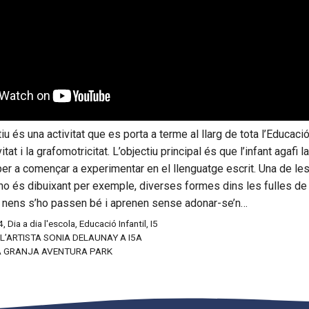
iu és una activitat que es porta a terme al llarg de tota l’Educació
itat i la grafomotricitat. L’objectiu principal és que l’infant agafi 
per a començar a experimentar en el llenguatge escrit. Una de le
o és dibuixant per exemple, diverses formes dins les fulles de l
 i nens s’ho passen bé i aprenen sense adonar-se’n…
4
,
Dia a dia l'escola
,
Educació Infantil
,
I5
L’ARTISTA SONIA DELAUNAY A I5A
LA GRANJA AVENTURA PARK