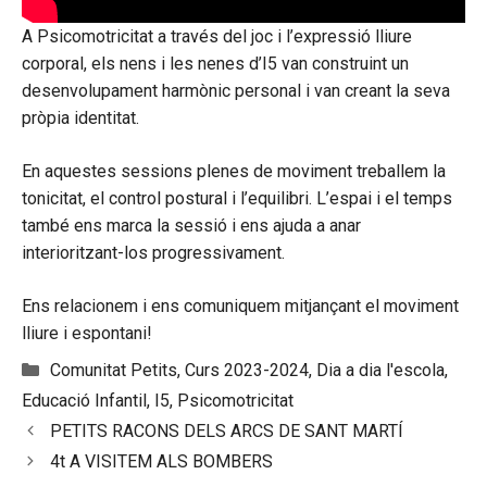
A Psicomotricitat a través del joc i l’expressió lliure
corporal, els nens i les nenes d’I5 van construint un
desenvolupament harmònic personal i van creant la seva
pròpia identitat.
En aquestes sessions plenes de moviment treballem la
tonicitat, el control postural i l’equilibri. L’espai i el temps
també ens marca la sessió i ens ajuda a anar
interioritzant-los progressivament.
Ens relacionem i ens comuniquem mitjançant el moviment
lliure i espontani!
Categories
Comunitat Petits
,
Curs 2023-2024
,
Dia a dia l'escola
,
Educació Infantil
,
I5
,
Psicomotricitat
PETITS RACONS DELS ARCS DE SANT MARTÍ
4t A VISITEM ALS BOMBERS