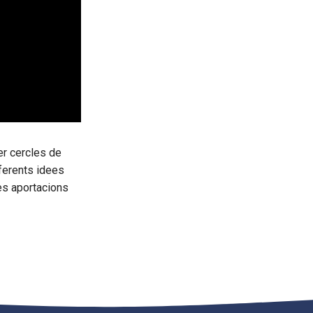
er cercles de
iferents idees
les aportacions