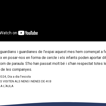
 guardians i guardianes de l’espai aquest mes hem començat a f
ix en posar-nos en forma de cercle i els infants poden aportar d
torn de paraula. S’ho han passat molt bé i s’han respectat totes 
 de les companyes.
2024
,
Dia a dia l'escola
 VISITEN ALS NENS I NENES DE 4t B
 A L’AULA