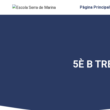
Vés
Pàgina Principal
al
contingut
5È B TR