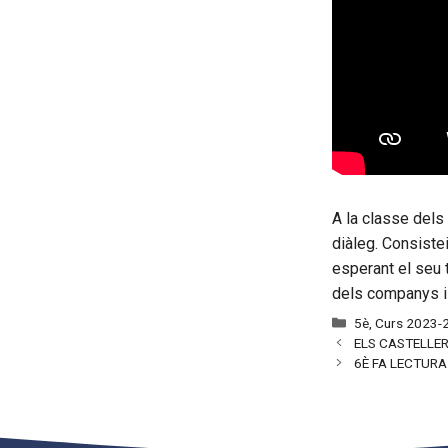
A la classe dels
diàleg. Consiste
esperant el seu 
dels companys i
Categories
5è
,
Curs 2023-
ELS CASTELLERS
6È FA LECTURA