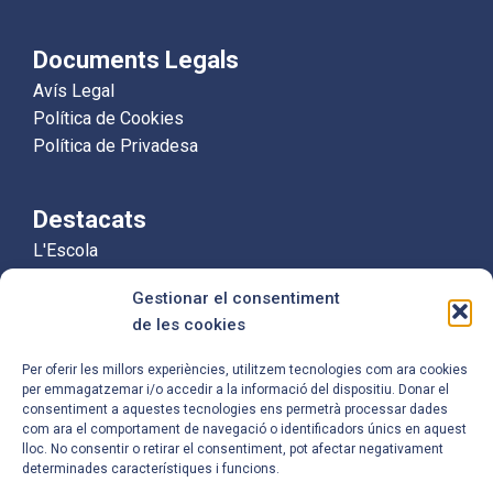
Documents Legals
Avís Legal
Política de Cookies
Política de Privadesa
Destacats
L'Escola
Educació Infantil
Gestionar el consentiment
Educació Primària
de les cookies
Equip Humà
Per oferir les millors experiències, utilitzem tecnologies com ara cookies
per emmagatzemar i/o accedir a la informació del dispositiu. Donar el
Contacte
consentiment a aquestes tecnologies ens permetrà processar dades
com ara el comportament de navegació o identificadors únics en aquest
Carrer de Mossèn Camil Rosell, 96,
lloc. No consentir o retirar el consentiment, pot afectar negativament
08921 Santa Coloma de Gramenet,
determinades característiques i funcions.
Barcelona