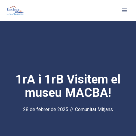
Vés
Me
al
contingut
1rA i 1rB Visitem el
museu MACBA!
28 de febrer de 2025
//
Comunitat Mitjans