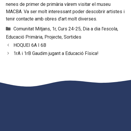
nenes de primer de primària vàrem visitar el museu
MACBA. Va ser molt interessant poder descobrir artistes i
tenir contacte amb obres d’art molt diverses.
Categories
Comunitat Mitjans
,
1r
,
Curs 24-25
,
Dia a dia l'escola
,
Educació Primària
,
Projecte
,
Sortides
HOQUEI 6A I 6B
1rA i 1rB Gaudim jugant a Educació Física!